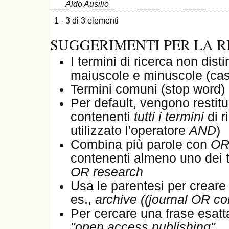
Aldo Ausilio
1 - 3 di 3 elementi
SUGGERIMENTI PER LA R
I termini di ricerca non dist
maiuscole e minuscole (cas
Termini comuni (stop word) 
Per default, vengono restituit
contenenti
tutti i termini
di r
utilizzato l'operatore
AND
)
Combina più parole con
O
contenenti almeno uno dei t
OR research
Usa le parentesi per creare
es.,
archive ((journal OR c
Per cercare una frase esatta,
"open access publishing"