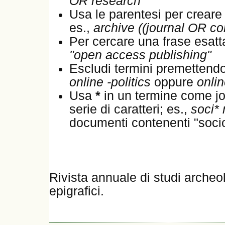
OR research
Usa le parentesi per creare
es.,
archive ((journal OR c
Per cercare una frase esatta,
"open access publishing"
Escludi termini premettend
online -politics
oppure
onli
Usa
*
in un termine come jo
serie di caratteri; es.,
soci* 
documenti contenenti "sociol
Rivista annuale di studi archeol
epigrafici.