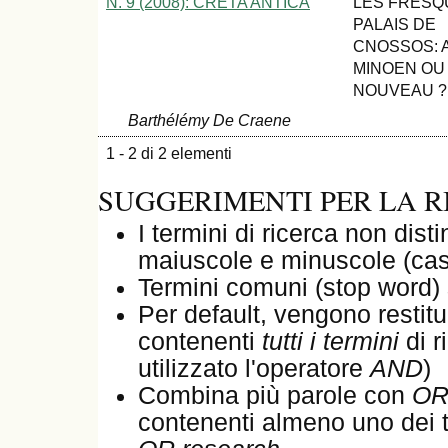
N. 9 (2008): CRETA ANTICA
LES FRESQ
PALAIS DE
CNOSSOS: 
MINOEN OU
NOUVEAU ?
Barthélémy De Craene
1 - 2 di 2 elementi
SUGGERIMENTI PER LA R
I termini di ricerca non dist
maiuscole e minuscole (cas
Termini comuni (stop word) 
Per default, vengono restituit
contenenti
tutti i termini
di r
utilizzato l'operatore
AND
)
Combina più parole con
O
contenenti almeno uno dei t