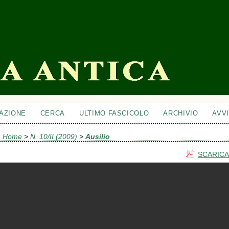
AZIONE
CERCA
ULTIMO FASCICOLO
ARCHIVIO
AVVI
Home
>
N. 10/II (2009)
>
Ausilio
SCARICA 