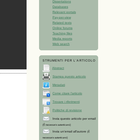
Dissertations
Databases
Relevant portals
Pay-per-view
Related texts
Online forums
Teaching files
Media reports
Web search
STRUMENTI PER L'ARTICOLO
Abstract
Stampa questo articolo
Metadati
Come citare l'articolo
Trovare i riferimenti
Politiche di revisione
Invia questo articolo per email
(È necessario autenticarsi)
Invia un'email all'autore
(È
necessario autenticarsi)