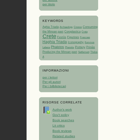
per titolo
KEYWORDS
Aghia Triada
Consuming
Archaeology
Cnosso
the Minoan past
Coroplastica
Creta
Crete
Festòs
Figurines
Frescoes
Haghia Triada
Iconography
Kommos
Phaistos
Pottery
Priniàs
Lebena
Phaistòs
Producing the Minoan past
Tholos
Settlement
A
INFORMAZIONI
per i lettori
Per gli autori
Per i bilbliotecari
RISORSE CORRELATE
Author's work
Gov't policy
Book searches
Lit critics
Book reviews
Related studies